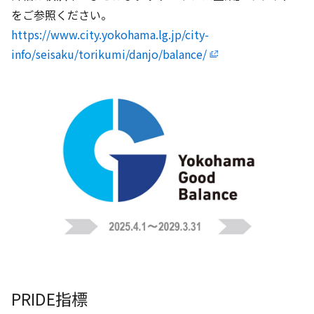
をご参照ください。
https://www.city.yokohama.lg.jp/city-
info/seisaku/torikumi/danjo/balance/
PRIDE
指標